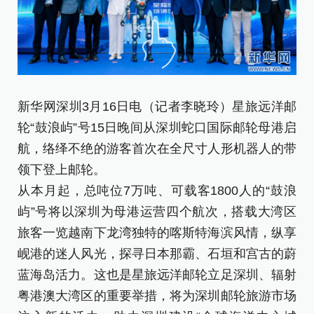
新华网深圳3月16日电（记者李晓玲）星旅远洋邮
轮“鼓浪屿”号15日晚间从深圳蛇口国际邮轮母港启
航，络绎不绝的游客首次在全尺寸人形机器人的带
领下登上邮轮。
从本月起，总吨位7万吨、可载客1800人的“鼓浪
屿”号将以深圳为母港运营四个航次，搭载大湾区
旅客一览越南下龙湾独特的喀斯特海滨风情，纵享
岘港的迷人风光，探寻日本那霸、石垣和宫古的蔚
蓝海岛活力。这也是星旅远洋邮轮立足深圳、辐射
粤港澳大湾区的重要举措，将为深圳邮轮旅游市场