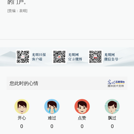
的门户。
[责编：袁晴]
您此时的心情
开心
难过
点赞
飘过
0
0
0
0