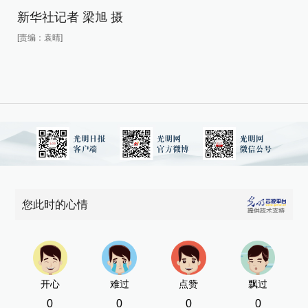
新华社记者 梁旭 摄
[责编：袁晴]
您此时的心情
开心
难过
点赞
飘过
0
0
0
0