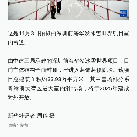
这是11月3日拍摄的深圳前海华发冰雪世界项目室
这
内雪道。
体
由中建三局承建的深圳前海华发冰雪世界项目，目
新
前主体结构全面封顶，已进入装饰装修阶段。该项
[责
目总建筑面积约33.93万平方米，其中雪场部分系
粤港澳大湾区最大室内滑雪场，将于2025年建成
对外开放。
新华社记者 周科 摄
[责编：袁晴]