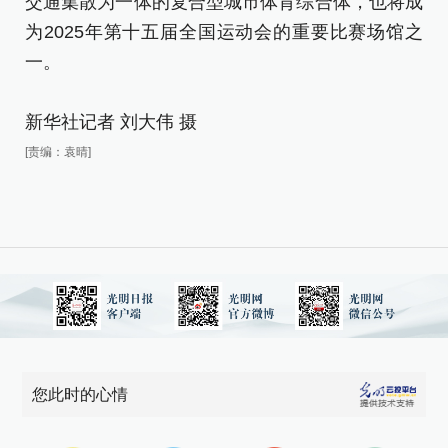
交通集散为一体的复合型城市体育综合体，也将成
演
为2025年第十五届全国运动会的重要比赛场馆之
交
一。
为
一
新华社记者 刘大伟 摄
新
[责编：袁晴]
[责
您此时的心情