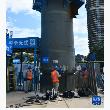
这
（
当
C
焊
根
接
据
部
结