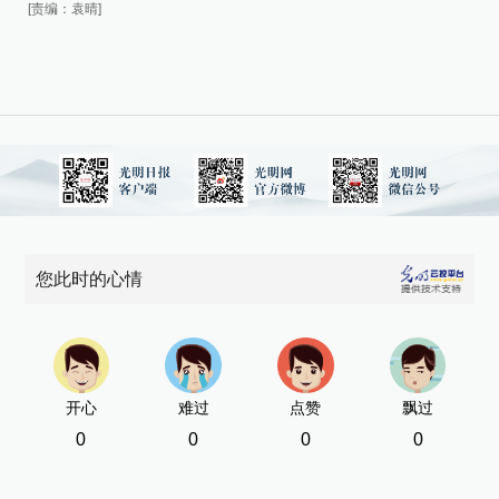
[责编：袁晴]
您此时的心情
开心
难过
点赞
飘过
0
0
0
0