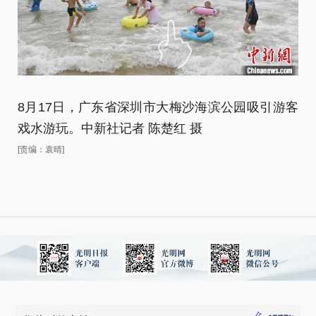
8月17日，广东省深圳市大梅沙海滨公园吸引游客
8
戏水游玩。中新社记者 陈楚红 摄
游
[责编：袁晴]
[责