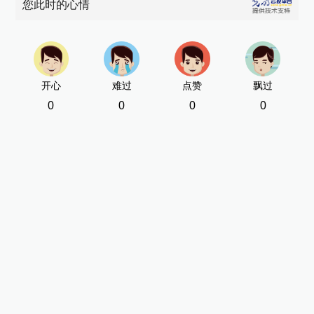
您此时的心情
开心
难过
点赞
飘过
0
0
0
0