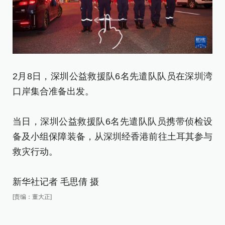
2月8日，深圳公益救援队6名先遣队队员在深圳湾
2
口岸集合准备出发。
进
当日，深圳公益救援队6名先遣队队员携带侦检设
当
备及小组保障装备，从深圳经香港前往土耳其参与
备
救灾行动。
救
新华社记者 毛思倩 摄
新
[责编：董大正]
[责