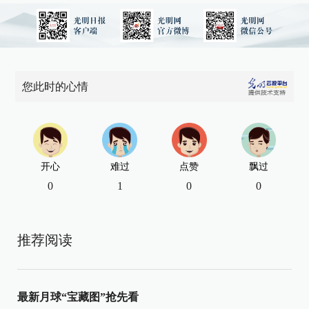
您此时的心情
开心
难过
点赞
飘过
0
1
0
0
推荐阅读
最新月球“宝藏图”抢先看