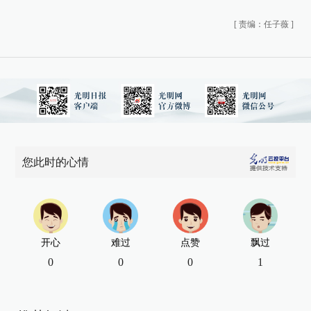
[
责编：任子薇
]
您此时的心情
开心
难过
点赞
飘过
0
0
0
1