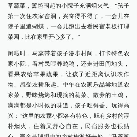
草蔬菜，篱笆围起的小院子充满烟火气。“孩子
第一次住农家窑洞，兴奋得不得了，一会儿在
院子里追蝴蝶，一会儿跑出去看民宿老板打理
菜园，比在家里开心多了。”
闲暇时，马蕊带着孩子漫步村间，打卡特色农
家小院，看村民喂养鸡鸭，还走进田间地头，
看果农给苹果疏果，让孩子近距离认识农作
物、感受农耕乐趣。中午在农家乐品尝地道农
家菜，野味烧烤和现摘的蔬菜、散养的土鸡，
满满都是小时候的味道，孩子吃得香、玩得高
兴：“这里的农家小院各有特色，既有乡村的淳
朴烟火，住着又舒心自在，民宿服务也很贴
心，完全是理想中的乡村旅游好去处。”马蕊笑