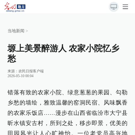
当地新闻
>
塬上美景醉游人 农家小院忆乡
愁
来源：
农民日报客户端
2026-05-10 00:04
错落有致的农家小院、绿意葱葱的果园、勾勒
乡愁的墙绘，雅致温馨的窑洞民宿、风味飘香
的农家乐饭店……漫步在山西省临汾市大宁县
昕水镇安古村，所到之处，移步即景，优美的
田园风光让人心旷神怡。一位老党员高兴地