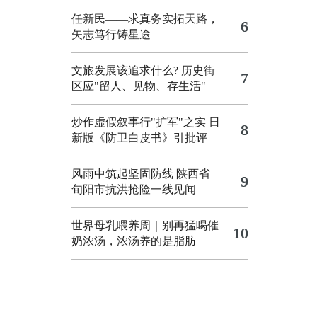
任新民——求真务实拓天路，
6
矢志笃行铸星途
文旅发展该追求什么?
历史街
7
区应"留人、见物、存生活"
炒作虚假叙事行"扩军"之实
日
8
新版《防卫白皮书》引批评
风雨中筑起坚固防线 陕西省
9
旬阳市抗洪抢险一线见闻
世界母乳喂养周｜别再猛喝催
10
奶浓汤，浓汤养的是脂肪