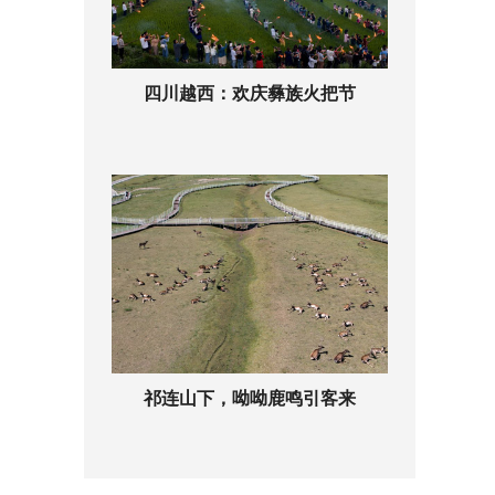
四川越西：欢庆彝族火把节
祁连山下，呦呦鹿鸣引客来