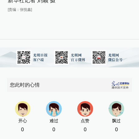
新华社记者 刘颖 摄
[责
[责编：张悦鑫]
您此时的心情
开心
难过
点赞
飘过
0
0
0
0