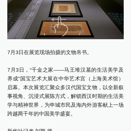
7
7月3日在展览现场拍摄的文物帛书。
7
7月3日，“千金之家——马王堆汉墓的生活美学及
养
养成”国宝艺术大展在中华艺术宫（上海美术馆）
启
启幕。本次展览汇聚众多汉代国宝文物，以全新叙
事
事视角、沉浸式展陈方式，解锁西汉时期的生活美
学
学与精神世界，为申城市民及海内外游客献上一场
跨
跨越两千年的中国美学盛宴。
新