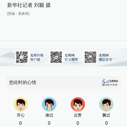
新华社记者 刘颖 摄
[责编：姜姝琪]
新
[责
您此时的心情
开心
难过
点赞
飘过
0
0
0
0