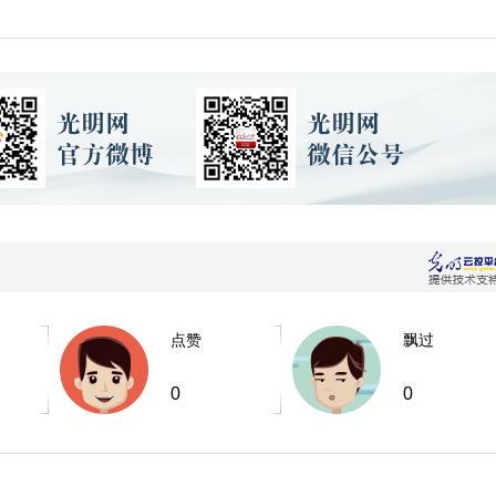
点赞
飘过
0
0