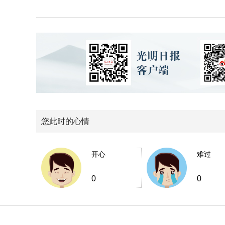
您此时的心情
开心
难过
0
0