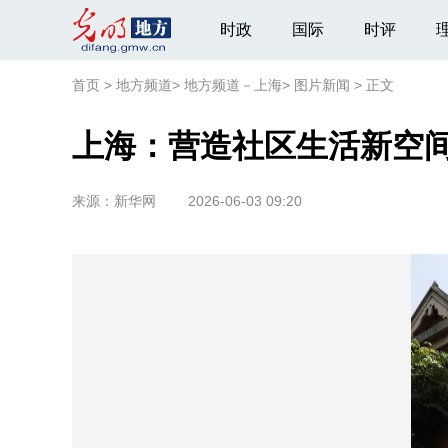
时政
国际
时评
首页
>
地方频道
>
地方频道－上海
>
图片新闻
>
正文
上海：营造社区生活新空
来源：
新华网
2026-06-03 09:20