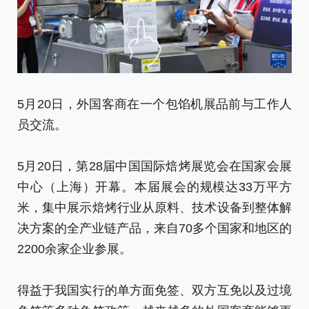
5
5月20日，外国客商在一个包馅机展品前与工作人
看
员交流。
5
5月20日，第28届中国国际焙烤展览会在国家会展
中
中心（上海）开幕。本届展会的规模达33万平方
米
米，集中展示焙烤行业从原料、技术设备到整体解
决
决方案的全产业链产品，来自70多个国家和地区的
2
2200余家企业参展。
得
得益于我国实行的单方面免签、双方互免以及过境
免