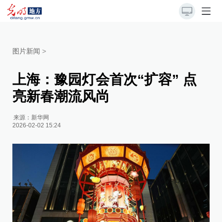
图片新闻
>
上海：豫园灯会首次“扩容” 点
亮新春潮流风尚
来源：
新华网
2026-02-02 15:24
2
前
2