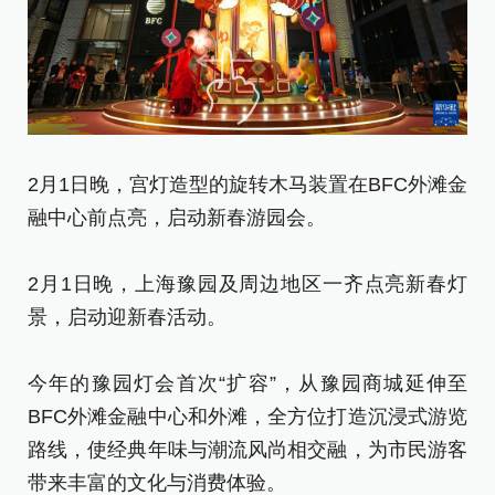
景
今
B
路
带
2月1日晚，宫灯造型的旋转木马装置在BFC外滩金
融中心前点亮，启动新春游园会。
新
[责
2月1日晚，上海豫园及周边地区一齐点亮新春灯
景，启动迎新春活动。
今年的豫园灯会首次“扩容”，从豫园商城延伸至
BFC外滩金融中心和外滩，全方位打造沉浸式游览
路线，使经典年味与潮流风尚相交融，为市民游客
带来丰富的文化与消费体验。