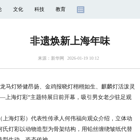
论
文化
科技
教育
非遗焕新上海年味
来源：
新华网
2026-01-19 10:12
龙马灯矫健昂扬、金鸡报晓灯栩栩如生、麒麟灯活泼灵
春—上海灯彩”主题特展日前开幕，吸引男女老少驻足观
上海灯彩）代表性传承人何伟福向观众介绍，立体动
何氏灯彩以动物造型为骨架结构，用铅丝缠绕皱纸代替
造型生动，姿态传神。