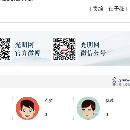
[
责编：任子薇
]
点赞
飘过
0
0