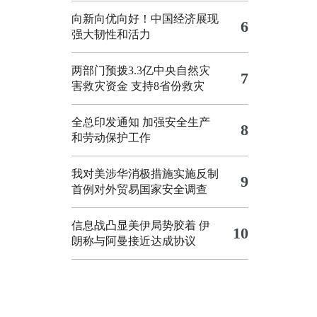
向新向优向好！中国经济展现
6
强大韧性和活力
两部门预拨3.3亿中央自然灾
7
害救灾资金 支持8省份救灾
全总印发通知 加强安全生产
8
和劳动保护工作
我对美涉华消极措施实施反制
9
首例对外贸易国家安全调查
信息战凸显美伊局势胶着
伊
10
朗称与阿曼接近达成协议