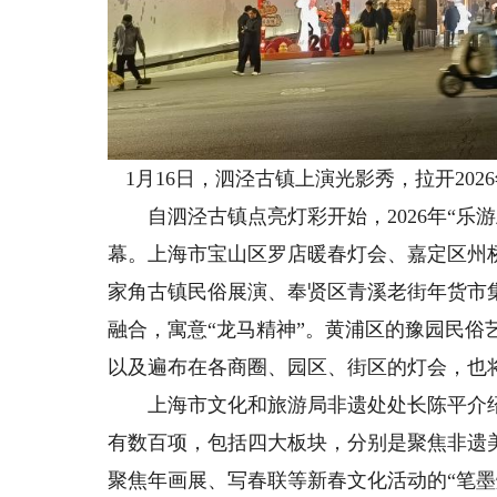
1月16日，泗泾古镇上演光影秀，拉开20
自泗泾古镇点亮灯彩开始，2026年“乐游
幕。上海市宝山区罗店暖春灯会、嘉定区州
家角古镇民俗展演、奉贤区青溪老街年货市
融合，寓意“龙马精神”。黄浦区的豫园民俗
以及遍布在各商圈、园区、街区的灯会，也
上海市文化和旅游局非遗处处长陈平介绍，
有数百项，包括四大板块，分别是聚焦非遗美
聚焦年画展、写春联等新春文化活动的“笔墨