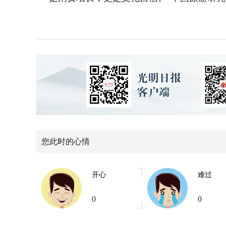
您此时的心情
开心
难过
0
0