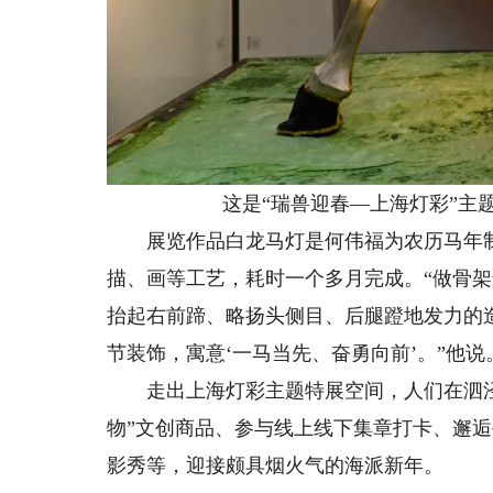
这是“瑞兽迎春—上海灯彩”主
展览作品白龙马灯是何伟福为农历马年制
描、画等工艺，耗时一个多月完成。“做骨
抬起右前蹄、略扬头侧目、后腿蹬地发力的造
节装饰，寓意‘一马当先、奋勇向前’。”他说
走出上海灯彩主题特展空间，人们在泗泾
物”文创商品、参与线上线下集章打卡、邂逅手
影秀等，迎接颇具烟火气的海派新年。