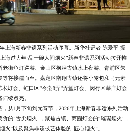
26年上海新春非遗系列活动序幕。新华社记者 陈爱平 摄
上海过大年·品一碗人间烟火”新春非遗系列活动拉开帷
桥老街鱼灯巡游、金山区枫泾古镇水上夜游、青浦区朱
集等将接踵而至。嘉定区南翔古镇还将小笼包和马元素
艺术灯会、虹口区“今潮8弄”弄堂灯会、闵行区莘庄灯会
将陆续点亮。
从1月下旬到元宵节，2026年上海新春非遗系列活动
食的“舌尖烟火”，聚焦古镇、商圈灯会的“璀璨烟火”，
烟火”以及聚焦非遗技艺体验的“匠心烟火”。