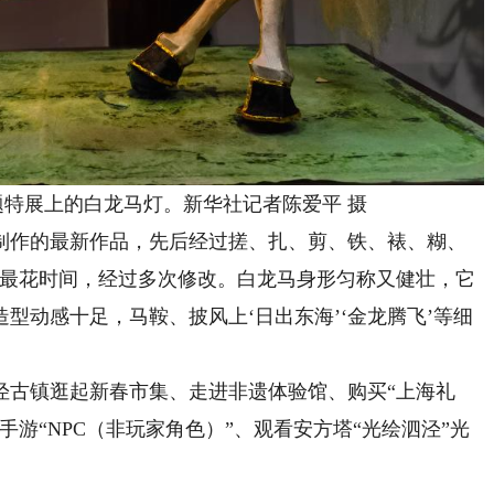
题特展上的白龙马灯。新华社记者陈爱平 摄
作的最新作品，先后经过搓、扎、剪、铁、裱、糊、
架最花时间，经过多次修改。白龙马身形匀称又健壮，它
型动感十足，马鞍、披风上‘日出东海’‘金龙腾飞’等细
。
古镇逛起新春市集、走进非遗体验馆、购买“上海礼
游“NPC（非玩家角色）”、观看安方塔“光绘泗泾”光