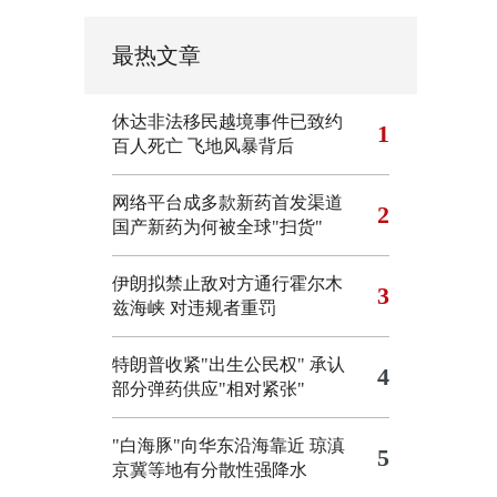
最热文章
休达非法移民越境事件已致约
1
百人死亡
飞地风暴背后
网络平台成多款新药首发渠道
2
国产新药为何被全球"扫货"
伊朗拟禁止敌对方通行霍尔木
3
兹海峡 对违规者重罚
特朗普收紧"出生公民权"
承认
4
部分弹药供应"相对紧张"
"白海豚"向华东沿海靠近 琼滇
5
京冀等地有分散性强降水