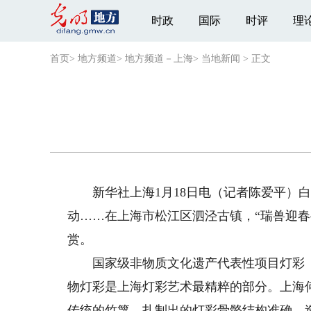
时政
国际
时评
理
首页
>
地方频道
>
地方频道－上海
>
当地新闻
>
正文
新华社上海1月18日电（记者陈爱平）白
动……在上海市松江区泗泾古镇，“瑞兽迎
赏。
国家级非物质文化遗产代表性项目灯彩（
物灯彩是上海灯彩艺术最精粹的部分。上海
传统的竹篾，扎制出的灯彩骨骼结构准确，