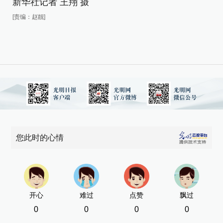
新华社记者 王翔 摄
[责
[责编：赵靓]
您此时的心情
开心
难过
点赞
飘过
0
0
0
0