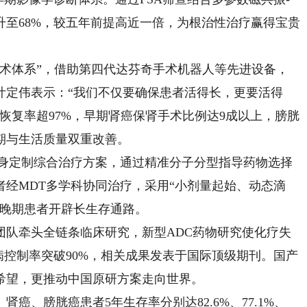
至68%，较五年前提高近一倍，为根治性治疗赢得宝贵
体系”，借助第四代达芬奇手术机器人等先进设备，
叶定伟表示：“我们不仅要确保患者活得长，更要活得
恢复率超97%，早期肾癌保肾手术比例达9成以上，膀胱
期与生活质量双重改善。
身定制综合治疗方案，通过精准分子分型指导药物选择
经MDT多学科协同治疗，采用“小剂量起始、动态滴
中晚期患者开辟长生存通路。
队牵头全链条临床研究，新型ADC药物研究使化疗失
病控制率突破90%，相关成果发表于国际顶级期刊。国产
希望，更推动中国原研方案走向世界。
、膀胱癌患者5年生存率分别达82.6%、77.1%、