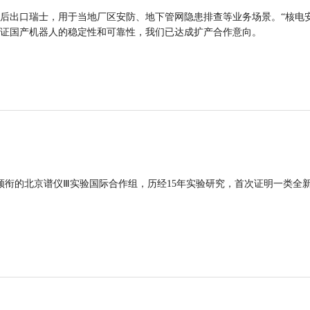
后出口瑞士，用于当地厂区安防、地下管网隐患排查等业务场景。“核电
证国产机器人的稳定性和可靠性，我们已达成扩产合作意向。
领衔的北京谱仪Ⅲ实验国际合作组，历经15年实验研究，首次证明一类全