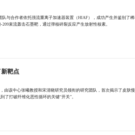
团队与合作者依托强流重离子加速器装置（HIAF），成功产生并鉴别了稀
的铋-209束流轰击石墨靶，通过弹核碎裂反应产生放射性核素。
了新靶点
，由该中心张曦教授和宋清晓研究员领衔的研究团队，首次揭示了皮肤慢
找到了打破纤维化恶性循环的关键“开关”。