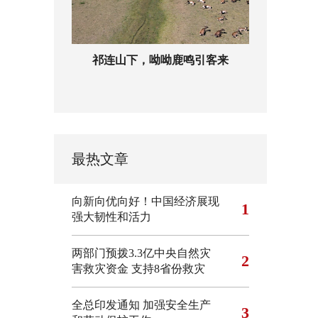
祁连山下，呦呦鹿鸣引客来
最热文章
向新向优向好！中国经济展现
1
强大韧性和活力
两部门预拨3.3亿中央自然灾
2
害救灾资金 支持8省份救灾
全总印发通知 加强安全生产
3