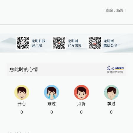
[
责编：杨煜
]
您此时的心情
开心
难过
点赞
飘过
0
0
0
0