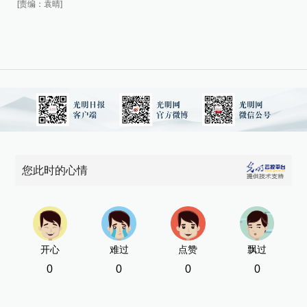
[责编：袁晴]
[责
您此时的心情
开心
难过
点赞
飘过
0
0
0
0