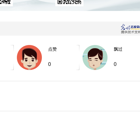
点赞
飘过
0
0