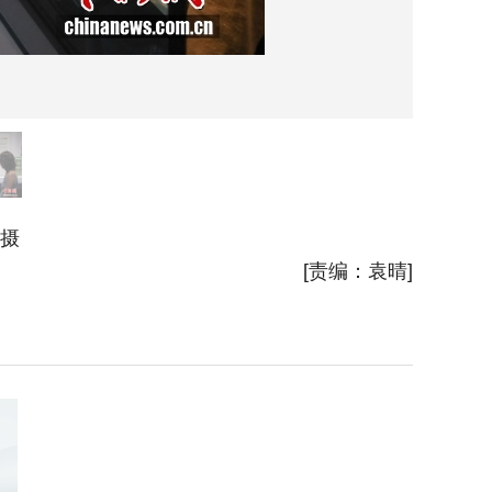
 摄
10月1
[责编：袁晴]