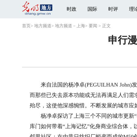
时政
国际
时评
理
首页
>
地方频道
>
地方频道－上海
>
要闻
>
正文
申行漫
来自法国的杨净卓(PEGUILHAN Jo
而那些已失去原本功能或无法再满足人们需
殆尽，这使他深感惋惜。不断发展的城市应如
杨净卓探访了上海三个不同的城市更新“样
库门如何带着“上海记忆”化身商业综合体，
邻里社区；在由昔日纺织厂蜕变而成的M50