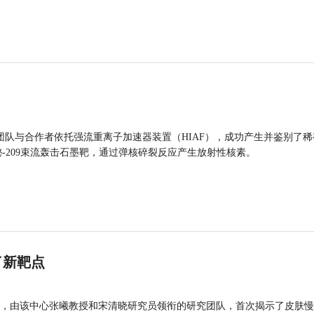
团队与合作者依托强流重离子加速器装置（HIAF），成功产生并鉴别了稀
的铋-209束流轰击石墨靶，通过弹核碎裂反应产生放射性核素。
了新靶点
，由该中心张曦教授和宋清晓研究员领衔的研究团队，首次揭示了皮肤慢