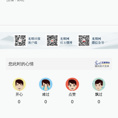
[责编：袁晴]
[责
您此时的心情
开心
难过
点赞
飘过
0
0
0
0