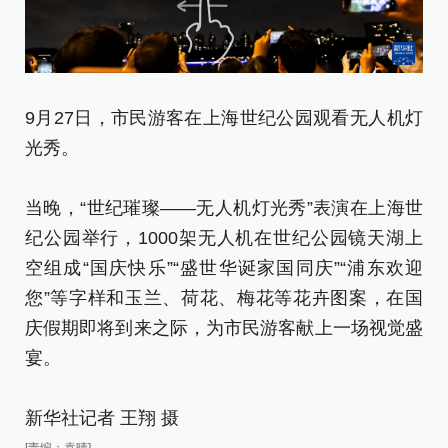
9月27日，市民游客在上海世纪公园观看无人机灯
9
光秀。
光
当晚，“世纪璀璨——无人机灯光秀”表演在上海世
当
纪公园举行，1000架无人机在世纪公园镜天湖上
纪
空组成“国庆快乐”“盛世华诞家国同庆”“浦东欢迎
空
您”等字样和玉兰、荷花、梅花等花卉图案，在国
您
庆假期即将到来之际，为市民游客献上一场视觉盛
庆
宴。
宴
新华社记者 王翔 摄
新