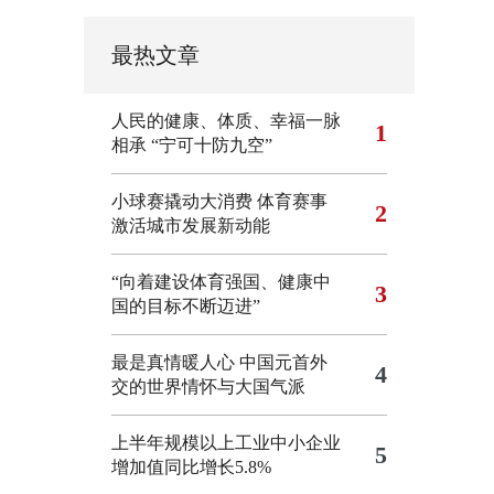
最热文章
人民的健康、体质、幸福一脉
1
相承
“宁可十防九空”
小球赛撬动大消费 体育赛事
2
激活城市发展新动能
“向着建设体育强国、健康中
3
国的目标不断迈进”
最是真情暖人心 中国元首外
4
交的世界情怀与大国气派
上半年规模以上工业中小企业
5
增加值同比增长5.8%