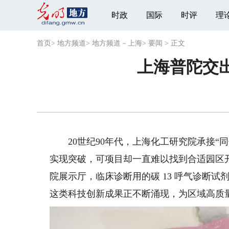
时政
国际
时评
理
首页
>
地方频道
>
地方频道－上海
>
要闻
>
正文
上海普陀交
20世纪90年代，上海化工研究院承接“同位
实现突破，可项目却一直难以找到合适园区开
院展示厅，临床诊断用的碳 13 呼气诊断
这类科技创新成果正不断涌现，为区域高质