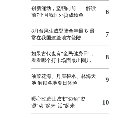
创新涌动，坚韧向前——解读
6
前7个月我国外贸成绩单
8月台风生成登陆全年最多 最
7
常在我国这些地方登陆
如果古代也有“全民健身日”，
8
看看哪个打卡场面最出圈儿
油菜花海、丹崖碧水、林海天
9
池 解锁各地夏日体验
暖心改造让城市“边角”资
10
源“动”起来“活”起来