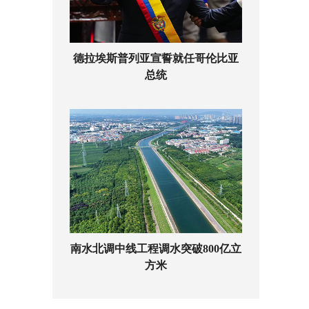
德拉埃斯普列亚宣誓就任哥伦比亚
总统
南水北调中线工程调水突破800亿立
方米