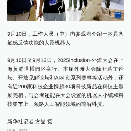
9
9月10日，工作人员（中）向参观者介绍一款具备
驻
触感反馈功能的人形机器人。
9月
9月10日至9月13日，2025Inclusion·外滩大会在上
海
海黄浦世博园区举行。本届外滩大会除开幕主论
坛
坛、开放见解论坛和AI科创系列赛事等活动外，还
有
有近200家科技企业携超30项科技新品在科技主题
展
展亮相，与会者还能在大会设置的机器人小镇和科
技
技集市上，领略人工智能领域的前沿科技。
新
新华社记者 方喆 摄
[责
[责编：袁晴]