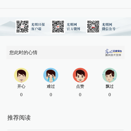
您此时的心情
开心
难过
点赞
飘过
0
0
0
0
推荐阅读