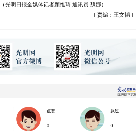
（光明日报全媒体记者颜维琦 通讯员 魏娜）
[
责编：王文韬
]
点赞
飘过
0
0