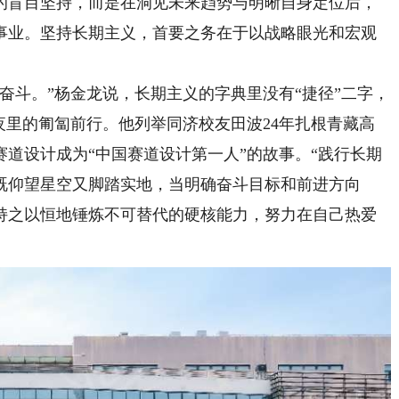
盲目坚持，而是在洞见未来趋势与明晰自身定位后，
事业。坚持长期主义，首要之务在于以战略眼光和宏观
斗。”杨金龙说，长期主义的字典里没有“捷径”二字，
夜里的匍匐前行。他列举同济校友田波24年扎根青藏高
赛道设计成为“中国赛道设计第一人”的故事。“践行长期
既仰望星空又脚踏实地，当明确奋斗目标和前进方向
持之以恒地锤炼不可替代的硬核能力，努力在自己热爱