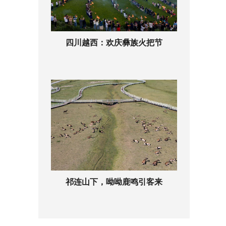
四川越西：欢庆彝族火把节
祁连山下，呦呦鹿鸣引客来