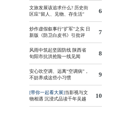
文旅发展该追求什么?
历史街
6
区应"留人、见物、存生活"
炒作虚假叙事行"扩军"之实
日
7
新版《防卫白皮书》引批评
风雨中筑起坚固防线 陕西省
8
旬阳市抗洪抢险一线见闻
安心吹空调、远离“空调病”，
9
不妨养成这些小习惯
[带你一起看大展]
当影视与文
10
物相遇 沉浸式品读千年吴越