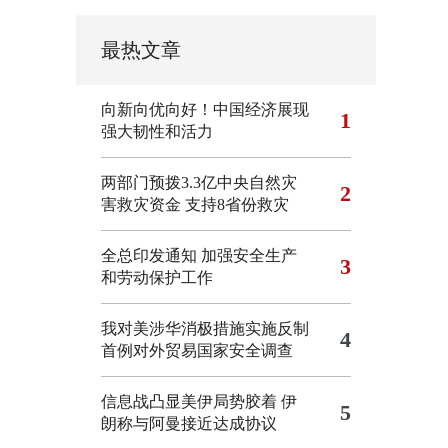
最热文章
向新向优向好！中国经济展现
1
强大韧性和活力
两部门预拨3.3亿中央自然灾
2
害救灾资金 支持8省份救灾
全总印发通知 加强安全生产
3
和劳动保护工作
我对美涉华消极措施实施反制
4
首例对外贸易国家安全调查
信息战凸显美伊局势胶着
伊
5
朗称与阿曼接近达成协议