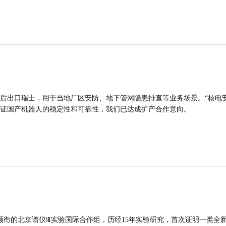
后出口瑞士，用于当地厂区安防、地下管网隐患排查等业务场景。“核电
证国产机器人的稳定性和可靠性，我们已达成扩产合作意向。
领衔的北京谱仪Ⅲ实验国际合作组，历经15年实验研究，首次证明一类全