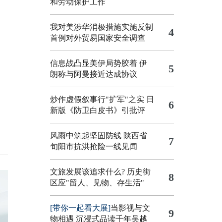
和劳动保护工作
我对美涉华消极措施实施反制
4
首例对外贸易国家安全调查
信息战凸显美伊局势胶着
伊
5
朗称与阿曼接近达成协议
炒作虚假叙事行"扩军"之实
日
6
新版《防卫白皮书》引批评
风雨中筑起坚固防线 陕西省
7
旬阳市抗洪抢险一线见闻
文旅发展该追求什么?
历史街
8
区应"留人、见物、存生活"
[带你一起看大展]
当影视与文
9
物相遇 沉浸式品读千年吴越