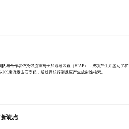
团队与合作者依托强流重离子加速器装置（HIAF），成功产生并鉴别了稀
的铋-209束流轰击石墨靶，通过弹核碎裂反应产生放射性核素。
了新靶点