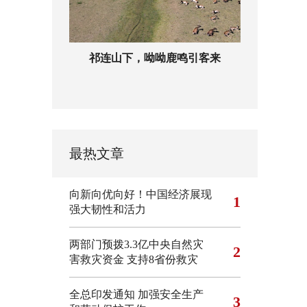
祁连山下，呦呦鹿鸣引客来
最热文章
向新向优向好！中国经济展现
1
强大韧性和活力
两部门预拨3.3亿中央自然灾
2
害救灾资金 支持8省份救灾
全总印发通知 加强安全生产
3