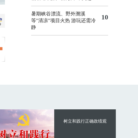
暑期峡谷漂流、野外溯溪
10
等"清凉"项目火热 游玩还需冷
静
树立和践行正确政绩观