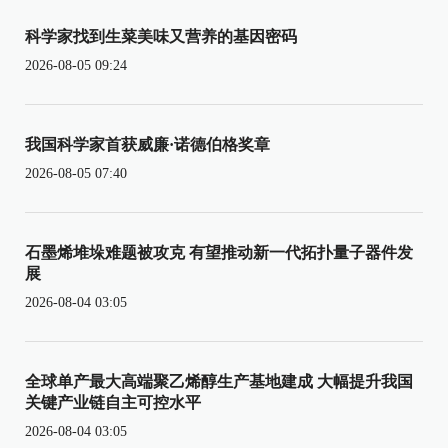
科学家找到生菜美味又营养的基因密码
2026-08-05 09:24
我国科学家首获威廉·诺德伯格奖章
2026-08-05 07:40
石墨烯堆垛难题被攻克 有望推动新一代拓扑量子器件发
展
2026-08-04 03:05
全球单产最大高端聚乙烯醇生产基地建成 大幅提升我国
关键产业链自主可控水平
2026-08-04 03:05