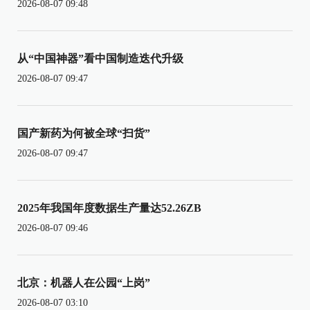
2026-08-07 09:48
从“中国神器”看中国制造迭代升级
2026-08-07 09:47
国产新药为何被全球“扫货”
2026-08-07 09:47
2025年我国年度数据生产量达52.26ZB
2026-08-07 09:46
北京：机器人在公园“上岗”
2026-08-07 03:10