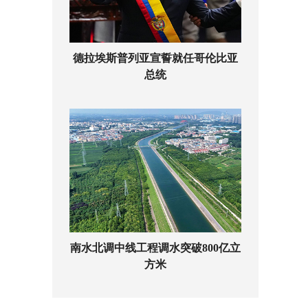
德拉埃斯普列亚宣誓就任哥伦比亚
总统
南水北调中线工程调水突破800亿立
方米