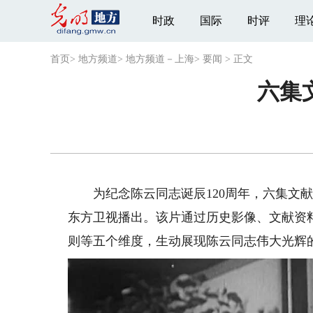
时政
国际
时评
理
首页
>
地方频道
>
地方频道－上海
>
要闻
>
正文
六集
为纪念陈云同志诞辰120周年，六集文献纪
东方卫视播出。该片通过历史影像、文献资
则等五个维度，生动展现陈云同志伟大光辉