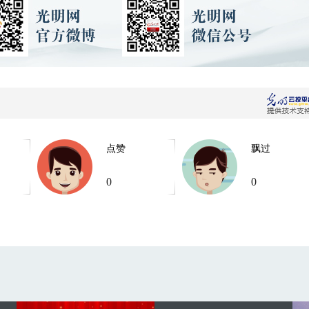
点赞
飘过
0
0