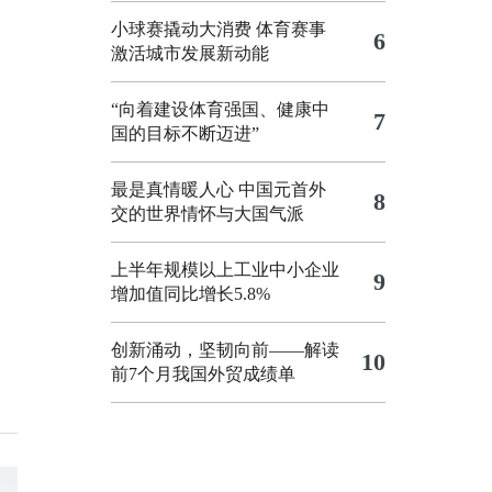
小球赛撬动大消费 体育赛事
6
激活城市发展新动能
“向着建设体育强国、健康中
7
国的目标不断迈进”
最是真情暖人心 中国元首外
8
交的世界情怀与大国气派
上半年规模以上工业中小企业
9
增加值同比增长5.8%
创新涌动，坚韧向前——解读
10
前7个月我国外贸成绩单