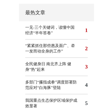
最热文章
一见·三个关键词，读懂中国
1
经济“半年答卷”
“紧紧抓住那些惠及面广、牵
2
一发而动全身的工作”
全民健身日 南北齐上阵 健
3
身“热”起来
多部门“攥指成拳”调度部署防
4
范应对“白海豚”登陆
我国重点生态保护区域保护成
5
效显著