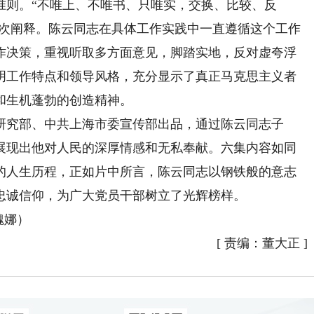
则。“不唯上、不唯书、只唯实，交换、比较、反
多次阐释。陈云同志在具体工作实践中一直遵循这个工作
作决策，重视听取多方面意见，脚踏实地，反对虚夸浮
明工作特点和领导风格，充分显示了真正马克思主义者
和生机蓬勃的创造精神。
究部、中共上海市委宣传部出品，通过陈云同志子
展现出他对人民的深厚情感和无私奉献。六集内容如同
的人生历程，正如片中所言，陈云同志以钢铁般的意志
忠诚信仰，为广大党员干部树立了光辉榜样。
魏娜）
[
责编：董大正
]