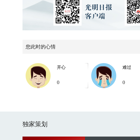
您此时的心情
开心
难过
0
0
独家策划