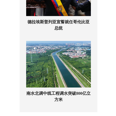
德拉埃斯普列亚宣誓就任哥伦比亚
总统
南水北调中线工程调水突破800亿立
方米