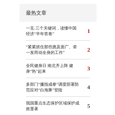
最热文章
一见·三个关键词，读懂中国
1
经济“半年答卷”
“紧紧抓住那些惠及面广、牵
2
一发而动全身的工作”
全民健身日 南北齐上阵 健
3
身“热”起来
多部门“攥指成拳”调度部署防
4
范应对“白海豚”登陆
我国重点生态保护区域保护成
5
效显著