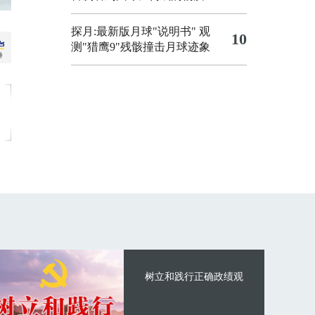
探月:最新版月球"说明书"
观
10
测"猎鹰9"残骸撞击月球迹象
树立和践行正确政绩观