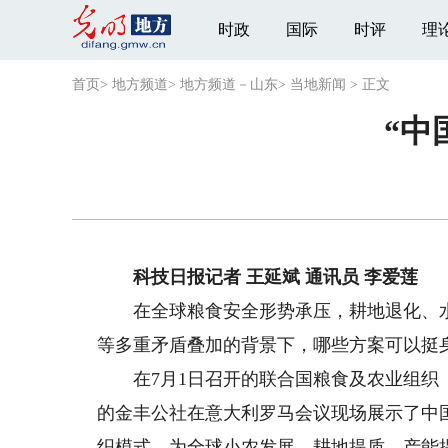
时政
国际
时评
理
首页
>
地方频道
>
地方频道－山东
>
当地新闻
>
正文
“中
科技日报记者 王延斌 通讯员 李爱莲
在全球粮食安全形势承压，耕地退化、水
等多重矛盾叠加的背景下，哪些方案可以挺
在7月1日召开的联合国粮食及农业组织（F
的金丰公社在意大利罗马会议现场展示了中
织模式，为全球小农发展、耕地提质、产能