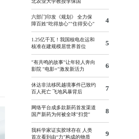
北农业大学教授李保国
六部门印发《规划》 全力保
4
障百姓"吃得放心""住得安心"
1.25亿千瓦！我国核电在运和
5
核准在建规模居世界首位
"有共鸣的故事"让年轻人奔向
6
影院
"电影+"激发新活力
休达非法移民越境事件已致约
7
百人死亡
飞地风暴背后
网络平台成多款新药首发渠道
8
国产新药为何被全球"扫货"
我科学家证实胶球存在 人类
9
首次看到由“力”构成的物质