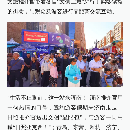
文旅推介官带着各自“文创宝藏”穿行于熙熙攘攘
的街巷，与观众及游客进行零距离交流互动。
“生活不止眼前，这一站来济南！”济南推介官用
一句热情的口号，邀约游客假期来济南走走；
日照推介官送出文创“显眼包”，与游客一同高
喊“日照亚克西！”；青岛、东营、潍坊、济宁、