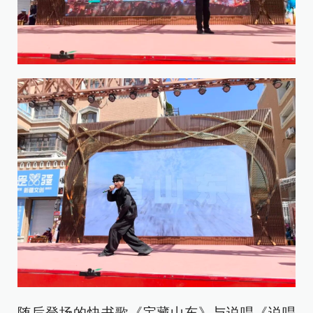
随后登场的快书歌《宝藏山东》与说唱《说唱