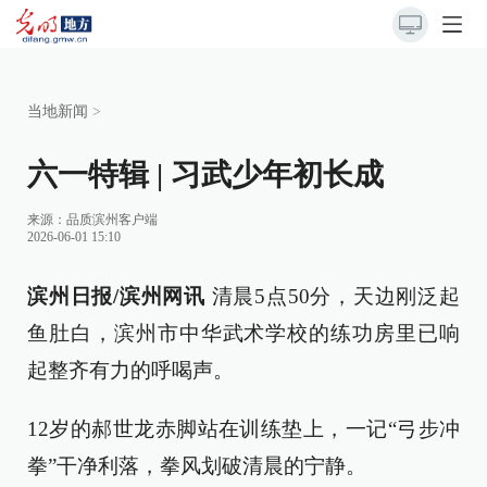
当地新闻
>
六一特辑 | 习武少年初长成
来源：
品质滨州客户端
2026-06-01 15:10
滨州日报/滨州网讯
清晨5点50分，天边刚泛起
鱼肚白，滨州市中华武术学校的练功房里已响
起整齐有力的呼喝声。
12岁的郝世龙赤脚站在训练垫上，一记“弓步冲
拳”干净利落，拳风划破清晨的宁静。