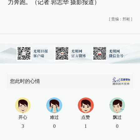
力奔跑。（记者 郭志华 摄影报道）
[
责编：邢彬
]
您此时的心情
开心
难过
点赞
飘过
3
0
1
0