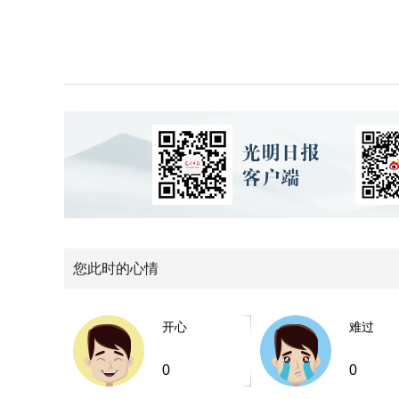
您此时的心情
开心
难过
0
0