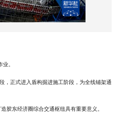
作业。
5月20
段，正式进入盾构掘进施工阶段，为全线铺架通
5月2
道贯通奠
造胶东经济圈综合交通枢纽具有重要意义。
据悉，
新华社