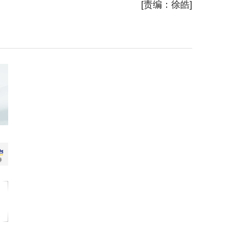
[责编：徐皓]