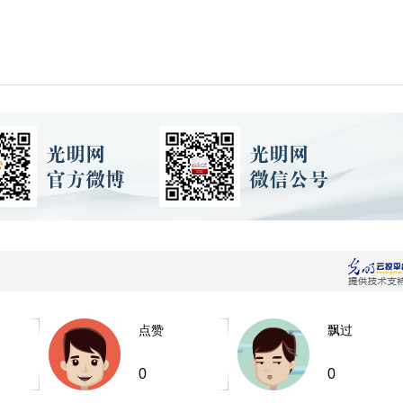
点赞
飘过
0
0