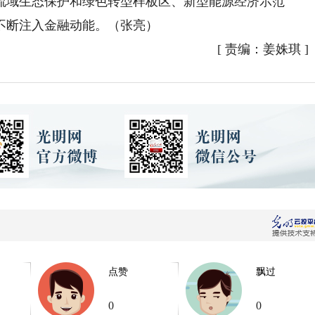
流域生态保护和绿色转型样板区、新型能源经济示范
不断注入金融动能。（张亮）
[
责编：姜姝琪
]
点赞
飘过
0
0