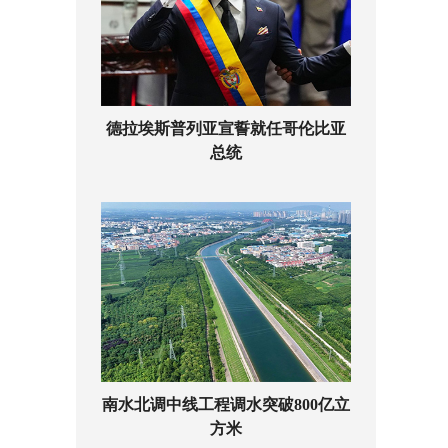
德拉埃斯普列亚宣誓就任哥伦比亚
总统
南水北调中线工程调水突破800亿立
方米