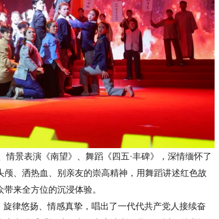
、情景表演《南望》、舞蹈《四五·丰碑》，深情缅怀了
头颅、洒热血、别亲友的崇高精神，用舞蹈讲述红色故
众带来全方位的沉浸体验。
旋律悠扬、情感真挚，唱出了一代代共产党人接续奋