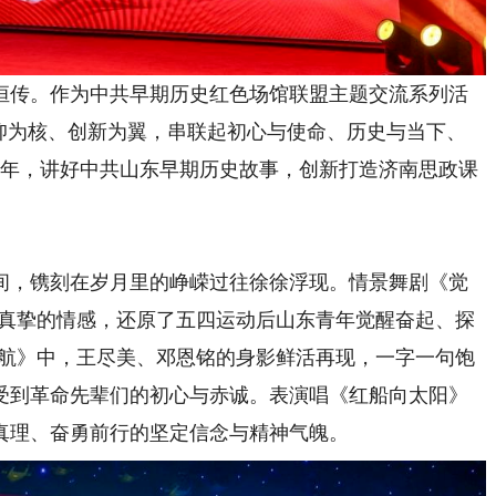
传。作为中共早期历史红色场馆联盟主题交流系列活
信仰为核、创新为翼，串联起初心与使命、历史与当下、
周年，讲好中共山东早期历史故事，创新打造济南思政课
，镌刻在岁月里的峥嵘过往徐徐浮现。情景舞剧《觉
姿、真挚的情感，还原了五四运动后山东青年觉醒奋起、探
启航》中，王尽美、邓恩铭的身影鲜活再现，一字一句饱
受到革命先辈们的初心与赤诚。表演唱《红船向太阳》
真理、奋勇前行的坚定信念与精神气魄。