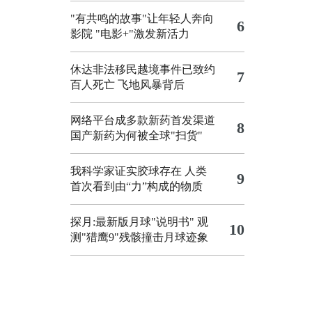
"有共鸣的故事"让年轻人奔向
6
影院
"电影+"激发新活力
休达非法移民越境事件已致约
7
百人死亡
飞地风暴背后
网络平台成多款新药首发渠道
8
国产新药为何被全球"扫货"
我科学家证实胶球存在 人类
9
首次看到由“力”构成的物质
探月:最新版月球"说明书"
观
10
测"猎鹰9"残骸撞击月球迹象