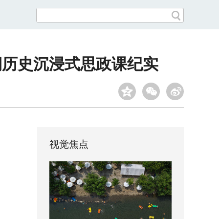
期历史沉浸式思政课纪实
视觉焦点