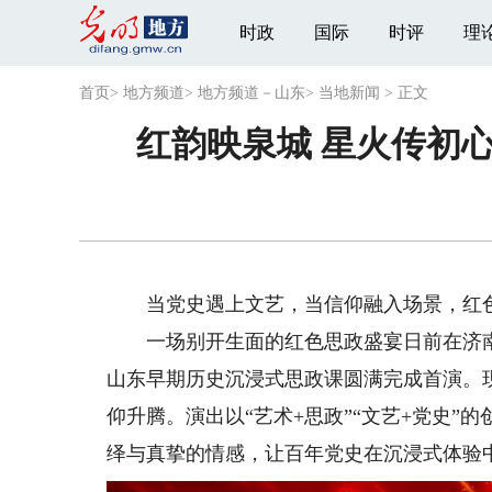
时政
国际
时评
理
首页
>
地方频道
>
地方频道－山东
>
当地新闻
>
正文
红韵映泉城 星火传初
当党史遇上文艺，当信仰融入场景，红色
一场别开生面的红色思政盛宴日前在济南广
山东早期历史沉浸式思政课圆满完成首演。
仰升腾。演出以“艺术+思政”“文艺+党史
绎与真挚的情感，让百年党史在沉浸式体验