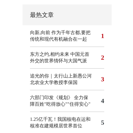
最热文章
向新,向前
作为千年古都,要把
1
传统和现代有机融合在一起
东方之约,相约未来 中国元首
2
外交的世界情怀与大国气派
追光的你｜太行山上新愚公河
3
北农业大学教授李保国
六部门印发《规划》 全力保
4
障百姓"吃得放心""住得安心"
1.25亿千瓦！我国核电在运和
5
核准在建规模居世界首位