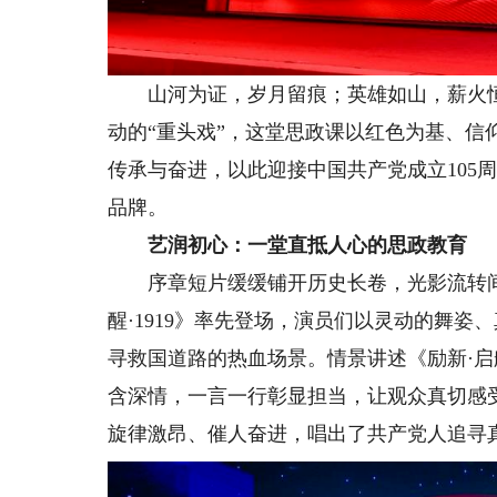
山河为证，岁月留痕；英雄如山，薪火恒
动的“重头戏”，这堂思政课以红色为基、
传承与奋进，以此迎接中国共产党成立105
品牌。
艺润初心：一堂直抵人心的思政教育
序章短片缓缓铺开历史长卷，光影流转间
醒·1919》率先登场，演员们以灵动的舞
寻救国道路的热血场景。情景讲述《励新·
含深情，一言一行彰显担当，让观众真切感
旋律激昂、催人奋进，唱出了共产党人追寻