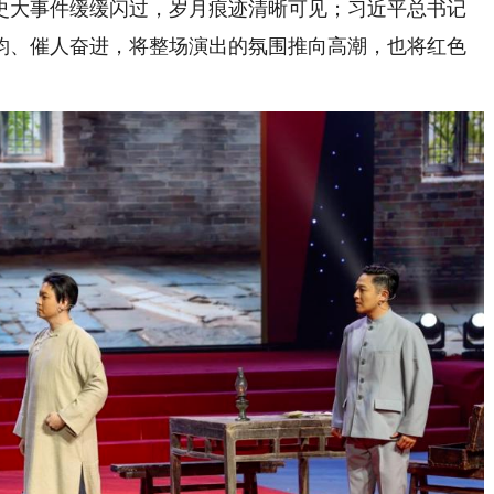
史大事件缓缓闪过，岁月痕迹清晰可见；习近平总书记
钧、催人奋进，将整场演出的氛围推向高潮，也将红色