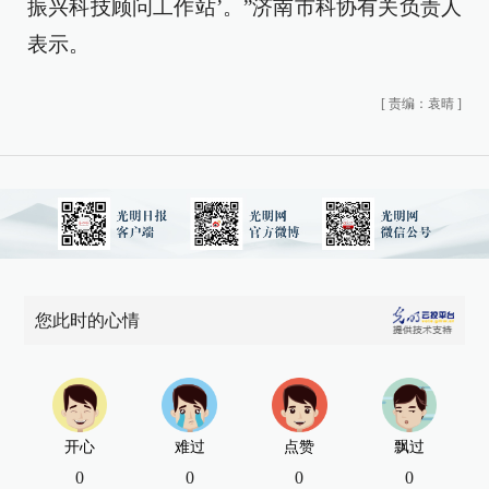
振兴科技顾问工作站’。”济南市科协有关负责人
表示。
[
责编：袁晴
]
您此时的心情
开心
难过
点赞
飘过
0
0
0
0