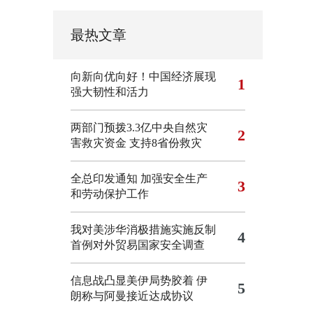
最热文章
向新向优向好！中国经济展现
1
强大韧性和活力
两部门预拨3.3亿中央自然灾
2
害救灾资金 支持8省份救灾
全总印发通知 加强安全生产
3
和劳动保护工作
我对美涉华消极措施实施反制
4
首例对外贸易国家安全调查
信息战凸显美伊局势胶着
伊
5
朗称与阿曼接近达成协议