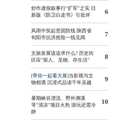
炒作虚假叙事行"扩军"之实
日
6
新版《防卫白皮书》引批评
风雨中筑起坚固防线 陕西省
7
旬阳市抗洪抢险一线见闻
文旅发展该追求什么?
历史街
8
区应"留人、见物、存生活"
[带你一起看大展]
当影视与文
9
物相遇 沉浸式品读千年吴越
暑期峡谷漂流、野外溯溪
10
等"清凉"项目火热 游玩还需冷
静