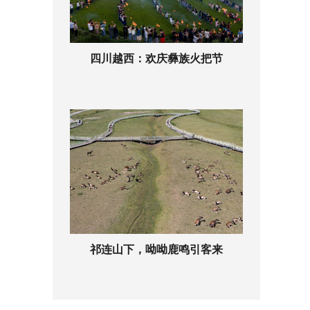
四川越西：欢庆彝族火把节
祁连山下，呦呦鹿鸣引客来