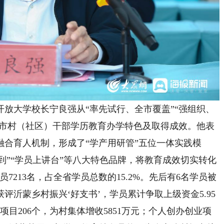
大学校长宁良强从“率先试行、全市覆盖”“强组织、
沂市村（社区）干部学历教育办学特色及取得成效。他表
堂融合育人机制，形成了“学产用研管”五位一体实践模
村到”“学员上讲台”等八大特色品牌，将教育成效切实转化
7213名，占全省学员总数的15.2%。先后有6名学员被
评沂蒙乡村振兴‘好支书’，学员累计争取上级资金5.95
项目206个，为村集体增收5851万元；个人创办创业项