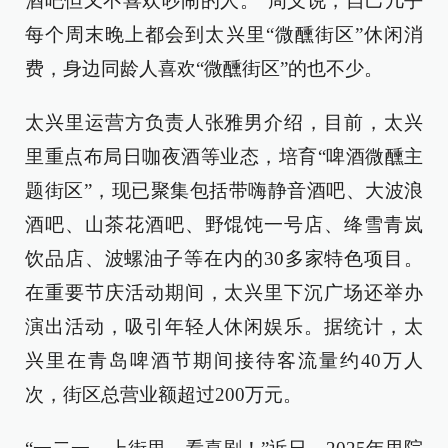
酒吧但又不喜欢吵闹的人。”周义说，自己几乎
每个周末晚上都会到太兴里“微醺街区”休闲消
费，身边同龄人喜欢“微醺街区”的也不少。
太兴里运营方负责人张雅男介绍，目前，太兴
里重点布局日咖夜酒等业态，培育“啤酒微醺主
题街区”，现已聚集包括带嗨静音酒吧、大波浪
酒吧、山茶花酒吧、野馄饨一号店、绛雪青岚
饮品店、波螺油子等在内的30多家特色项目。
在重要节庆活动期间，太兴里下沉广场还举办
演出活动，吸引年轻人休闲娱乐。据统计，太
兴里在青岛啤酒节期间接待客流量约40万人
次，街区总营业额超过200万元。