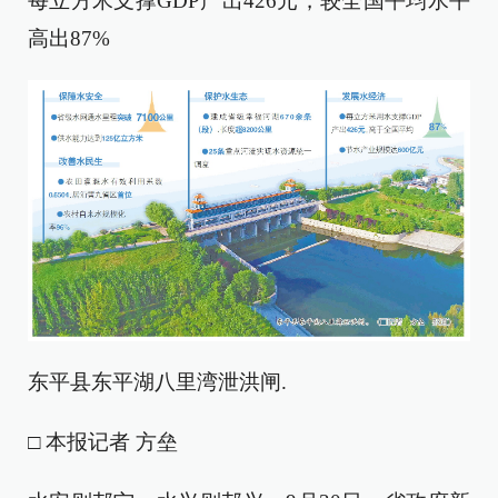
每立方米支撑GDP产出426元，较全国平均水平
高出87%
东平县东平湖八里湾泄洪闸.
□ 本报记者 方垒