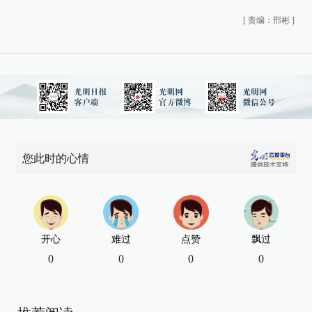
[
责编：邢彬
]
您此时的心情
开心
难过
点赞
飘过
0
0
0
0