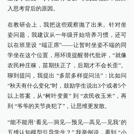
入思考背后的原因。
在教研会上，我把这些观察抛了出来。针对坐
姿问题，我建议从一年级开始培养习惯，还可
以在班里设 “端正席”——让暂时坐姿不端的同
学坐在这个位置，用环境提醒替代批评，“就像
农民种庄稼，苗期扶正了，后期才不会长歪”。
聊到提问，我提出 “多层多样提问法”：比如问
“秋天有什么变化”时，鼓励学生说出3个或者5个
以上答案，从“树叶变黄” 到 “农民收玉米”，再
到 “爷爷的关节炎犯了”，让思维更发散。
“能不能用‘看见—洞见—预见—高见—见我’的
五维认知模型引导学生？” 我举例说，看到 “小