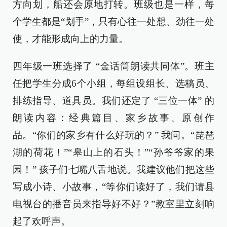
方向划，船还会原地打转。班级也是一样，每
个学生都是“划手”，只有心往一处想、劲往一处
使，才能形成向上的力量。
四年级一班选择了 “金话筒朗读共同体”。班主
任把学生分成6个小组，每组设组长、选稿员、
排练指导、道具员。我们还定了 “三位一体” 的
朗读内容：经典篇目、家乡故事、原创作
品。“你们的家乡有什么好玩的？” 我问。“琵琶
湖的荷花！”“皋山上的石头！”“孙爷爷家的果
园！” 孩子们七嘴八舌地说。我建议他们把这些
写成小诗、小故事，“等你们读好了，我们请县
电视台的播音员来指导好不好？”教室里立刻响
起了欢呼声。