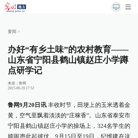
要闻
>
办好“有乡土味”的农村教育——
山东省宁阳县鹤山镇赵庄小学蹲
点研学记
来源：
鲁网
2025-09-29 17:52
鲁网9月20日讯
丰收时节，田埂上的玉米透着金
黄，空气里飘着淡淡的“庄稼香”。山东省泰安市
宁阳县鹤山镇赵庄小学的操场上，324名学生的
嬉闹声此起彼伏。9月15日至19日，纪维建在这