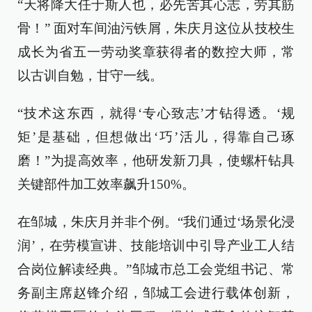
“天将降大任于斯人也，必先苦其心志，劳其筋
骨！” 面对车间油污铁屑，朱庆月这位从技校生
成长为省五一劳动奖章获得者的数控大师，常
以古训自勉，甘守一线。
“技术这东西，就得‘专心致志’才钻得透。‘规
矩’是基础，但想做出‘巧’活儿，得靠自己琢
磨！”为提高效率，他研发新刀具，使螺杆钻具
关键部件加工效率飙升150%。
在邹城，朱庆月并非个例。“我们通过‘场景化浸
润’，在劳模宣讲、技能培训中引导产业工人结
合岗位解读经典。”邹城市总工会党组书记、常
务副主席赵锋介绍，邹城工会进行载体创新，