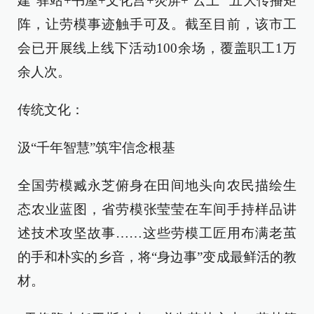
建“驿站+书屋+文化宫+荧屏+‘云上’”五大传播矩
阵，让劳模事迹触手可及。截至目前，该市工
会已开展线上线下活动100余场，覆盖职工1万
余人次。
传统文化：
汲“千年智慧”筑牢信念根基
全国劳模臧永芝俯身在田间地头向农民描绘生
态农业蓝图，省劳模张莹莹在车间手持样品讲
述技术攻坚故事……这些劳模工匠用布满老茧
的手和朴实的乡音，将“身边事”变成最鲜活的教
材。