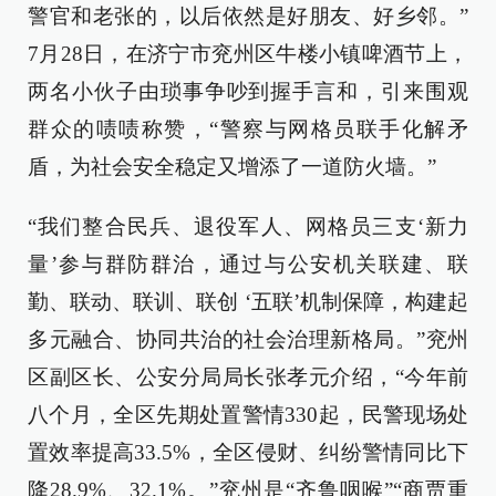
警官和老张的，以后依然是好朋友、好乡邻。”
7月28日，在济宁市兖州区牛楼小镇啤酒节上，
两名小伙子由琐事争吵到握手言和，引来围观
群众的啧啧称赞，“警察与网格员联手化解矛
盾，为社会安全稳定又增添了一道防火墙。”
“我们整合民兵、退役军人、网格员三支‘新力
量’参与群防群治，通过与公安机关联建、联
勤、联动、联训、联创 ‘五联’机制保障，构建起
多元融合、协同共治的社会治理新格局。”兖州
区副区长、公安分局局长张孝元介绍，“今年前
八个月，全区先期处置警情330起，民警现场处
置效率提高33.5%，全区侵财、纠纷警情同比下
降28.9%、32.1%。”兖州是“齐鲁咽喉”“商贾重