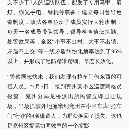
支不少于5人的巡防队伍，配发了专用马甲、肩
灯、强光手电、警棍等装备；建立每日督导巡
查制度，政法各单位班子成员实行大轮班制，
每天一名成员带队领导，督导检查值班执勤、
处警效果等，全区“小事不出村、大事不出镇、
矛盾不上交”等一线矛盾纠纷化解率达到了96%
以上，并形成了巡防精准精细、常态长效化。
“警察同志快来，我们发现有拉车门偷东西的可
疑人员。”7月5日，接到兖州某小区巡逻网格员
报警，兖州分局龙桥派出所民警立即赶赴现
场，当场抓获外地流窜到兖州在小区车库“拉车
门”行窃的4名嫌疑人，为群众挽回了损失。这也
是兖州区提高协同效率的一个缩影。