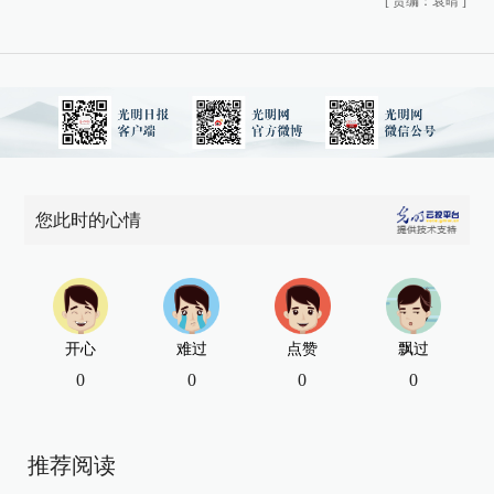
[
责编：袁晴
]
您此时的心情
开心
难过
点赞
飘过
0
0
0
0
推荐阅读