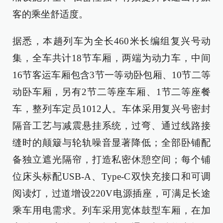
客的乘坐舒适度。
据悉，本趟列车为全长460米长编组复兴号动
集，全车共计18节车厢，两端为动力车，中间
16节客运车厢包含3节一等动卧包厢、10节二等
动卧车厢，另有2节二等座车厢、1节二等座餐
车，整列车定员1012人。车体采用复兴号密封
隔音工艺与减震悬挂系统，过弯、通过线路接
缝时的颠簸与轮轨噪音显著降低；全部卧铺配
备独立遮光隔帘，打造私密休憩空间；每个铺
位床头标配USB-A、Type-C双快充接口和可调
阅读灯，过道增设220V电源插座，可满足长途
乘车用电需求。列车采用宽体鼓型车厢，在加