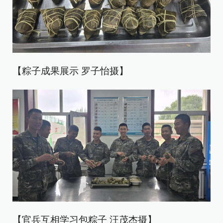
【粽子成果展示 罗子怡摄】
【官兵互相学习包粽子 汪茂杰摄】