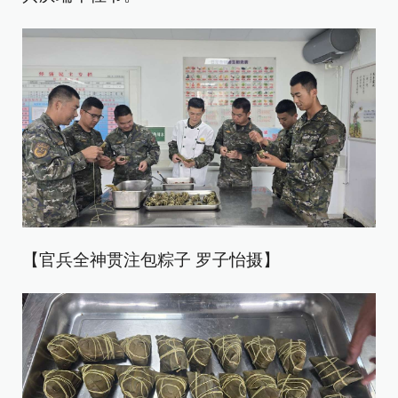
【官兵全神贯注包粽子 罗子怡摄】