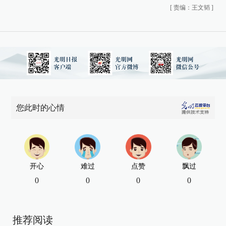
[
责编：王文韬
]
您此时的心情
开心
难过
点赞
飘过
0
0
0
0
推荐阅读