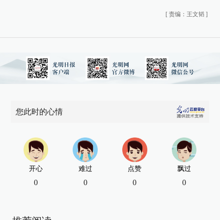
[
责编：王文韬
]
您此时的心情
开心
难过
点赞
飘过
0
0
0
0